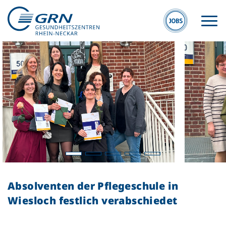
GRN
Der Verbund
Medizinische
Fachzentren
Absolventen der Pflegeschule in
Medizinische
Wiesloch festlich verabschiedet
Themenseiten
Veranstaltungen