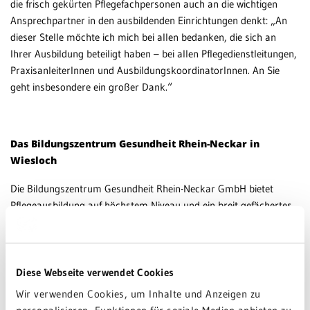
die frisch gekürten Pflegefachpersonen auch an die wichtigen
Ansprechpartner in den ausbildenden Einrichtungen denkt: „An
dieser Stelle möchte ich mich bei allen bedanken, die sich an
Ihrer Ausbildung beteiligt haben – bei allen Pflegedienstleitungen,
PraxisanleiterInnen und AusbildungskoordinatorInnen. An Sie
geht insbesondere ein großer Dank.“
Das Bildungszentrum Gesundheit Rhein-Neckar in
Wiesloch
Die Bildungszentrum Gesundheit Rhein-Neckar GmbH bietet
Pflegeausbildung auf höchstem Niveau und ein breit gefächertes
Spektrum an Lern- und Entwicklungsmöglichkeiten. Träger und
Kooperationspartner der BZG sind die GRN Gesundheitszentren
Rhein-Neckar gGmbH mit Kliniken in Eberbach, Schwetzingen,
Sinsheim und Weinheim sowie das Psychiatrische Zentrum
Diese Webseite verwendet Cookies
Nordbaden (PZN) mit seinen Außenstellen in Bruchsal,
Wir verwenden Cookies, um Inhalte und Anzeigen zu
Schwetzingen, Mosbach und Weinheim.