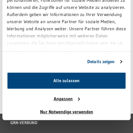
personalisieren, Funktionen für soziale Medien anbieten zu
Die generalistischen Pflegeausbildung zur/zum Pflegefachfrau
können und die Zugriffe auf unsere Website zu analysieren.
und Pflegefachmann garantiert beste Berufschancen in einer
Außerdem geben wir Informationen zu Ihrer Verwendung
zukunftssicheren, wachsenden Branche mit zahlreichen
unserer Website an unsere Partner für soziale Medien,
Qualifizierungs- und Weiterbildungsmöglichkeiten.
Werbung und Analysen weiter. Unsere Partner führen diese
Informationen möglicherweise mit weiteren Daten
zusammen, die Sie ihnen bereitgestellt haben oder die sie
im Rahmen Ihrer Nutzung der Dienste gesammelt haben.
Weitere Infos unter
www.bildungszentrum-gesundheit.de
Sie geben Einwilligung zu unseren Cookies, wenn Sie
Details zeigen
Offene Stellen finden Sie auf unserem GRN-Karriereportal
unsere Webseite weiterhin nutzen.
www.karriere.grn.de
Alle zulassen
ZURÜCK ZUR ÜBERSICHT
Anpassen
Nur Notwendige verwenden
GRN-VERBUND