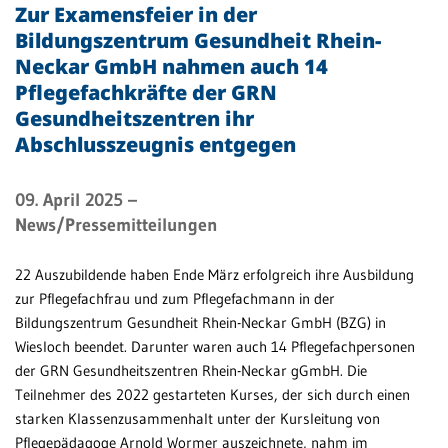
Zur Examensfeier in der
Bildungszentrum Gesundheit Rhein-
Patientenportal
Neckar GmbH nahmen auch 14
Karriere
Pflegefachkräfte der GRN
Barrierefreiheit
Gesundheitszentren ihr
Abschlusszeugnis entgegen
09. April 2025
STANDORTE
–
News/Pressemitteilungen
Eberbach
Schwetzingen
22 Auszubildende haben Ende März erfolgreich ihre Ausbildung
zur Pflegefachfrau und zum Pflegefachmann in der
Sinsheim
Bildungszentrum Gesundheit Rhein-Neckar GmbH (BZG) in
Wiesloch beendet. Darunter waren auch 14 Pflegefachpersonen
Weinheim
der GRN Gesundheitszentren Rhein-Neckar gGmbH. Die
Teilnehmer des 2022 gestarteten Kurses, der sich durch einen
starken Klassenzusammenhalt unter der Kursleitung von
Pflegepädagoge Arnold Wormer auszeichnete, nahm im