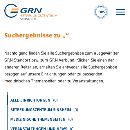
Suchergebnisse zu „
“
Nachfolgend finden Sie alle Suchergebnisse zum ausgewählten
GRN Standort bzw. zum GRN Verbund. Klicken Sie einen der
anderen Reiter an, erhalten Sie entweder alle Suchergebnisse
S
GRN
bezogen auf unsere Einrichtungen oder zu passenden
S
medizinischen Themenseiten oder zu Veranstaltungen.
Der Verbund
Kli
Medizinische
Si
ALLE EINRICHTUNGEN
(0)
Fachzentren
BETREUUNGSZENTRUM SINSHEIM
(0)
Ge
Medizinische
Re
Themenseiten
MEDIZINISCHE THEMENSEITEN
(0)
Si
VERANSTALTUNGEN UND NEWS
(0)
Veranstaltungen