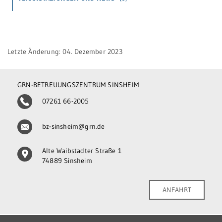
Be
Patientenportal
en
Si
Karriere
Letzte Änderung: 04. Dezember 2023
MV
Barrierefreiheit
Si
GRN-BETREUUNGSZENTRUM SINSHEIM
Kl
STANDORTE
ke
07261 66-2005
Eberbach
bz-sinsheim@grn.de
Schwetzingen
Alte Waibstadter Straße 1
Sinsheim
74889 Sinsheim
Weinheim
ANFAHRT