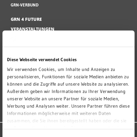
GRN-VERBUND
GRN 4 FUTURE
VERANSTALTUNGEN
KARRIERE
PRESSE
KONTAKT
Diese Webseite verwendet Cookies
IMPRESSUM
Wir verwenden Cookies, um Inhalte und Anzeigen zu
personalisieren, Funktionen für soziale Medien anbieten zu
HINWEISGEBERSTELLE
können und die Zugriffe auf unsere Website zu analysieren.
DATENSCHUTZ
Außerdem geben wir Informationen zu Ihrer Verwendung
MEDIZINPRODUKTESICHERHEIT
unserer Website an unsere Partner für soziale Medien,
Werbung und Analysen weiter. Unsere Partner führen diese
BARRIEREFREIHEIT
Informationen möglicherweise mit weiteren Daten
zusammen, die Sie ihnen bereitgestellt haben oder die sie
im Rahmen Ihrer Nutzung der Dienste gesammelt haben.
STANDORT EBERBACH
Sie geben Einwilligung zu unseren Cookies, wenn Sie