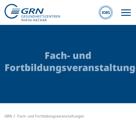
Fach- und
Fortbildungsveranstaltun
GRN
Der Verbund
Medizinische
Fachzentren
GRN
Fach- und Fortbildungsveranstaltungen
Medizinische
Themenseiten
Veranstaltungen