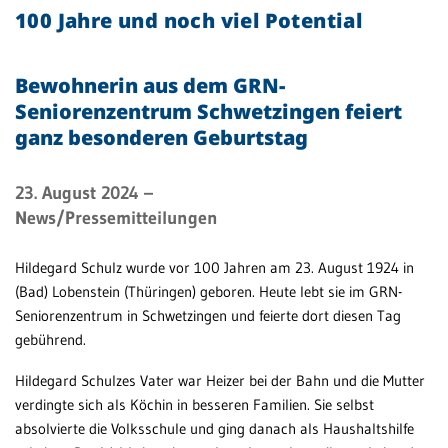
100 Jahre und noch viel Potential
Patientenportal
Karriere
Bewohnerin aus dem GRN-
Seniorenzentrum Schwetzingen feiert
Barrierefreiheit
ganz besonderen Geburtstag
23. August 2024
–
STANDORTE
News/Pressemitteilungen
Eberbach
Hildegard Schulz wurde vor 100 Jahren am 23. August 1924 in
Schwetzingen
(Bad) Lobenstein (Thüringen) geboren. Heute lebt sie im GRN-
Sinsheim
Seniorenzentrum in Schwetzingen und feierte dort diesen Tag
gebührend.
Weinheim
Hildegard Schulzes Vater war Heizer bei der Bahn und die Mutter
verdingte sich als Köchin in besseren Familien. Sie selbst
absolvierte die Volksschule und ging danach als Haushaltshilfe