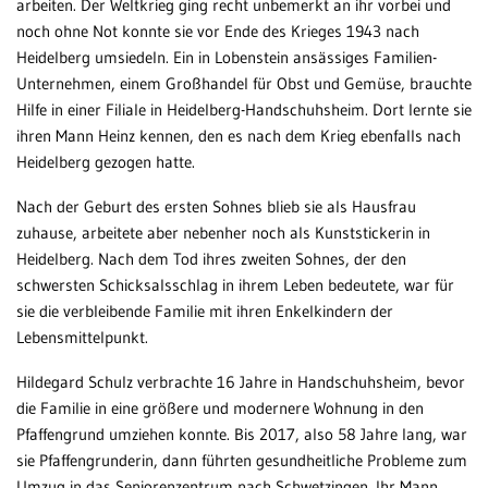
arbeiten. Der Weltkrieg ging recht unbemerkt an ihr vorbei und
noch ohne Not konnte sie vor Ende des Krieges 1943 nach
Heidelberg umsiedeln. Ein in Lobenstein ansässiges Familien-
Unternehmen, einem Großhandel für Obst und Gemüse, brauchte
Hilfe in einer Filiale in Heidelberg-Handschuhsheim. Dort lernte sie
ihren Mann Heinz kennen, den es nach dem Krieg ebenfalls nach
Heidelberg gezogen hatte.
Nach der Geburt des ersten Sohnes blieb sie als Hausfrau
zuhause, arbeitete aber nebenher noch als Kunststickerin in
Heidelberg. Nach dem Tod ihres zweiten Sohnes, der den
schwersten Schicksalsschlag in ihrem Leben bedeutete, war für
sie die verbleibende Familie mit ihren Enkelkindern der
Lebensmittelpunkt.
Hildegard Schulz verbrachte 16 Jahre in Handschuhsheim, bevor
die Familie in eine größere und modernere Wohnung in den
Pfaffengrund umziehen konnte. Bis 2017, also 58 Jahre lang, war
sie Pfaffengrunderin, dann führten gesundheitliche Probleme zum
Umzug in das Seniorenzentrum nach Schwetzingen. Ihr Mann