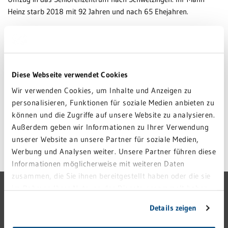
Heinz starb 2018 mit 92 Jahren und nach 65 Ehejahren.
Frau Schulz betont bei jedem Besuch ihres Sohnes, dass sie sich
im Seniorenzentrum sehr gut aufgehoben fühlt. Das Personal sei
nett, das Essen gut – und: Es ist das erste Mal in ihrem Leben,
dass sie ein eigenes Zimmer hat. Die Ärzte empfehlen ihr die
Diese Webseite verwendet Cookies
Einnahme von Vitaminen und Mineralien, darüber hinaus braucht
Wir verwenden Cookies, um Inhalte und Anzeigen zu
sie keine Tabletten. Der Arzt sagt: „Frau Schulz hat noch viel
personalisieren, Funktionen für soziale Medien anbieten zu
Potential“.
können und die Zugriffe auf unsere Website zu analysieren.
Außerdem geben wir Informationen zu Ihrer Verwendung
unserer Website an unsere Partner für soziale Medien,
Werbung und Analysen weiter. Unsere Partner führen diese
Letzte Änderung: 03. Dezember 2019
Informationen möglicherweise mit weiteren Daten
zusammen, die Sie ihnen bereitgestellt haben oder die sie
GRN-VERBUND
im Rahmen Ihrer Nutzung der Dienste gesammelt haben.
Sie geben Einwilligung zu unseren Cookies, wenn Sie
Details zeigen
GRN 4 FUTURE
unsere Webseite weiterhin nutzen.
VERANSTALTUNGEN