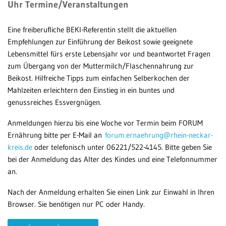
Uhr
Termine/Veranstaltungen
Patientenportal
Eine freiberufliche BEKI-Referentin stellt die aktuellen
Karriere
Empfehlungen zur Einführung der Beikost sowie geeignete
Lebensmittel fürs erste Lebensjahr vor und beantwortet Fragen
Barrierefreiheit
zum Übergang von der Muttermilch/Flaschennahrung zur
Beikost. Hilfreiche Tipps zum einfachen Selberkochen der
Mahlzeiten erleichtern den Einstieg in ein buntes und
STANDORTE
genussreiches Essvergnügen.
Eberbach
Anmeldungen hierzu bis eine Woche vor Termin beim FORUM
Ernährung bitte per E-Mail an
forum.ernaehrung@rhein-neckar-
Schwetzingen
kreis.de
oder telefonisch unter 06221/522-4145. Bitte geben Sie
Sinsheim
bei der Anmeldung das Alter des Kindes und eine Telefonnummer
an.
Weinheim
Nach der Anmeldung erhalten Sie einen Link zur Einwahl in Ihren
Browser. Sie benötigen nur PC oder Handy.