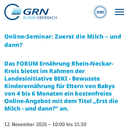
Online-Seminar: Zuerst die Milch – und
dann?
Das FORUM Ernährung Rhein-Neckar-
Kreis bietet im Rahmen der
S
GRN
Landesinitiative BEKI - Bewusste
E
Der Verbund
Kinderernährung für Eltern von Babys
Kli
von 4 bis 6 Monaten ein kostenfreies
Medizinische
Eb
Online-Angebot mit dem Titel „Erst die
Fachzentren
Milch - und dann?“ an.
MV
Medizinische
Eb
Themenseiten
12. November 2026
– 10:00 bis 11:30
Veranstaltungen