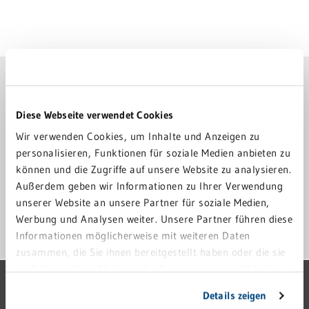
GRN-KLINIK EBERBACH
06271 83-0
Diese Webseite verwendet Cookies
Wir verwenden Cookies, um Inhalte und Anzeigen zu
klinik-eberbach@grn.de
personalisieren, Funktionen für soziale Medien anbieten zu
können und die Zugriffe auf unsere Website zu analysieren.
Scheuerbergstraße 3
69412 Eberbach
Außerdem geben wir Informationen zu Ihrer Verwendung
unserer Website an unsere Partner für soziale Medien,
Werbung und Analysen weiter. Unsere Partner führen diese
ANFAHRT
Informationen möglicherweise mit weiteren Daten
zusammen, die Sie ihnen bereitgestellt haben oder die sie
im Rahmen Ihrer Nutzung der Dienste gesammelt haben.
GRN-VERBUND
Sie geben Einwilligung zu unseren Cookies, wenn Sie
Details zeigen
unsere Webseite weiterhin nutzen.