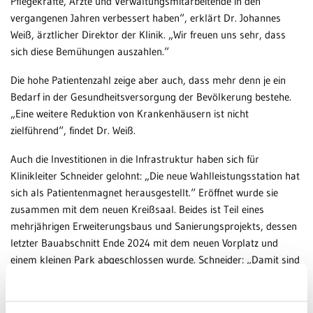
Pflegekräfte, Ärzte und Verwaltungsmitarbeitende in den
vergangenen Jahren verbessert haben“, erklärt Dr. Johannes
Weiß, ärztlicher Direktor der Klinik. „Wir freuen uns sehr, dass
sich diese Bemühungen auszahlen.“
Die hohe Patientenzahl zeige aber auch, dass mehr denn je ein
Bedarf in der Gesundheitsversorgung der Bevölkerung bestehe.
„Eine weitere Reduktion von Krankenhäusern ist nicht
zielführend“, findet Dr. Weiß.
Auch die Investitionen in die Infrastruktur haben sich für
Klinikleiter Schneider gelohnt: „Die neue Wahlleistungsstation hat
sich als Patientenmagnet herausgestellt.“ Eröffnet wurde sie
zusammen mit dem neuen Kreißsaal. Beides ist Teil eines
mehrjährigen Erweiterungsbaus und Sanierungsprojekts, dessen
letzter Bauabschnitt Ende 2024 mit dem neuen Vorplatz und
einem kleinen Park abgeschlossen wurde. Schneider: „Damit sind
wir auch infrastrukturell gut für die Zukunft aufgestellt.“
ZURÜCK ZUR ÜBERSICHT