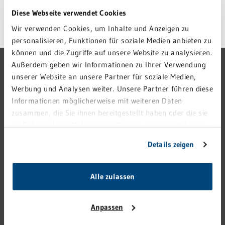
Diese Webseite verwendet Cookies
Wir verwenden Cookies, um Inhalte und Anzeigen zu
personalisieren, Funktionen für soziale Medien anbieten zu
können und die Zugriffe auf unsere Website zu analysieren.
GRN-VERBUND
Außerdem geben wir Informationen zu Ihrer Verwendung
unserer Website an unsere Partner für soziale Medien,
GRN 4 FUTURE
Werbung und Analysen weiter. Unsere Partner führen diese
Informationen möglicherweise mit weiteren Daten
VERANSTALTUNGEN
zusammen, die Sie ihnen bereitgestellt haben oder die sie
KARRIERE
im Rahmen Ihrer Nutzung der Dienste gesammelt haben.
PRESSE
Sie geben Einwilligung zu unseren Cookies, wenn Sie
Details zeigen
unsere Webseite weiterhin nutzen.
KONTAKT
IMPRESSUM
Alle zulassen
HINWEISGEBERSTELLE
DATENSCHUTZ
Anpassen
MEDIZINPRODUKTESICHERHEIT