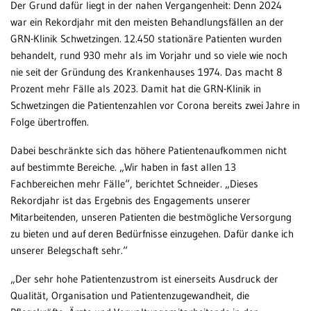
Der Grund dafür liegt in der nahen Vergangenheit: Denn 2024
war ein Rekordjahr mit den meisten Behandlungsfällen an der
Patientenportal
GRN-Klinik Schwetzingen. 12.450 stationäre Patienten wurden
Karriere
behandelt, rund 930 mehr als im Vorjahr und so viele wie noch
nie seit der Gründung des Krankenhauses 1974. Das macht 8
Barrierefreiheit
Prozent mehr Fälle als 2023. Damit hat die GRN-Klinik in
Schwetzingen die Patientenzahlen vor Corona bereits zwei Jahre in
Folge übertroffen.
STANDORTE
Dabei beschränkte sich das höhere Patientenaufkommen nicht
Eberbach
auf bestimmte Bereiche. „Wir haben in fast allen 13
Fachbereichen mehr Fälle“, berichtet Schneider. „Dieses
Schwetzingen
Rekordjahr ist das Ergebnis des Engagements unserer
Sinsheim
Mitarbeitenden, unseren Patienten die bestmögliche Versorgung
zu bieten und auf deren Bedürfnisse einzugehen. Dafür danke ich
Weinheim
unserer Belegschaft sehr.“
„Der sehr hohe Patientenzustrom ist einerseits Ausdruck der
Qualität, Organisation und Patientenzugewandheit, die