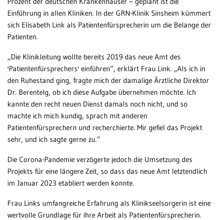
Prozent der deutschen Krankenhäuser – geplant ist die
Einführung in allen Kliniken. In der GRN-Klinik Sinsheim kümmert
Patientenportal
sich Elisabeth Link als Patientenfürsprecherin um die Belange der
Patienten.
Karriere
Barrierefreiheit
„Die Klinikleitung wollte bereits 2019 das neue Amt des
'Patientenfürsprechers' einführen“, erklärt Frau Link. „Als ich in
den Ruhestand ging, fragte mich der damalige Ärztliche Direktor
Dr. Berentelg, ob ich diese Aufgabe übernehmen möchte. Ich
STANDORTE
kannte den recht neuen Dienst damals noch nicht, und so
Eberbach
machte ich mich kundig, sprach mit anderen
Patientenfürsprechern und recherchierte. Mir gefiel das Projekt
Schwetzingen
sehr, und ich sagte gerne zu.“
Sinsheim
Die Corona-Pandemie verzögerte jedoch die Umsetzung des
Projekts für eine längere Zeit, so dass das neue Amt letztendlich
Weinheim
im Januar 2023 etabliert werden konnte.
Frau Links umfangreiche Erfahrung als Klinikseelsorgerin ist eine
wertvolle Grundlage für ihre Arbeit als Patientenfürsprecherin.