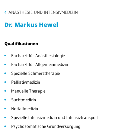
Patientenportal
ANÄSTHESIE UND INTENSIVMEDIZIN
Karriere
Dr. Markus Hewel
Barrierefreiheit
Qualifikationen
Facharzt für Anästhesiologie
STANDORTE
Facharzt für Allgemeinmedizin
Eberbach
Spezielle Schmerztherapie
Schwetzingen
Palliativmedizin
Manuelle Therapie
Sinsheim
Suchtmedizin
Weinheim
Notfallmedizin
Spezielle Intensivmedizin und Intensivtransport
Psychosomatische Grundversorgung