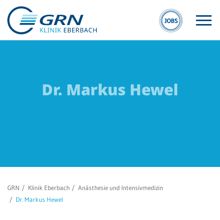
Dr. Markus Hewel
S
GRN
E
Der Verbund
Kli
Medizinische
Eb
Fachzentren
MV
GRN
Klinik Eberbach
Anästhesie und Intensivmedizin
Medizinische
Eb
Dr. Markus Hewel
Themenseiten
Veranstaltungen