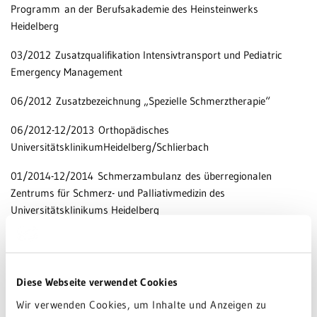
Programm an der Berufsakademie des Heinsteinwerks
Heidelberg
03/2012 Zusatzqualifikation Intensivtransport und Pediatric
Emergency Management
06/2012 Zusatzbezeichnung „Spezielle Schmerztherapie“
06/2012-12/2013 Orthopädisches
UniversitätsklinikumHeidelberg/Schlierbach
01/2014-12/2014 Schmerzambulanz des überregionalen
Zentrums für Schmerz- und Palliativmedizin des
Universitätsklinikums Heidelberg
02/2014 Zusatzbezeichnung „Suchtmedizin“
Ausbildung für „Akupunktur“ an der Deutschen Gesellschaft für
Diese Webseite verwendet Cookies
Traditionelle Chinesische Medizin (DGTCM)
Wir verwenden Cookies, um Inhalte und Anzeigen zu
01/2015-08/2016 Aufbau der Spezialisierten Ambulanten