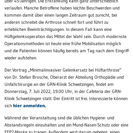
über 45-Jährigen. Die Erkrankung kann ganz unterschiedlich
verlaufen. Manche Betroffene haben leichte Beschwerden und
Patientenportal
kommen damit über einen langen Zeitraum gut zurecht, bei
anderen schreitet die Arthrose schnell fort und führt zu
Karriere
erheblichen Beeinträchtigungen. In diesem Fall kann eine
Barrierefreiheit
Hüftgelenksoperation das Mittel der Wahl sein. Durch modernste
Operationsmethoden ist heute eine frühe Mobilisation möglich
und die Patienten können häufig bereits am Tag nach dem Eingriff
wieder aufstehen.
STANDORTE
Eberbach
Der Vortrag „Minimalinvasiver Gelenkersatz bei Hüftarthrose“
von Dr. Stefan Brosche, Oberarzt der Abteilung Orthopädie und
Schwetzingen
Unfallchirurgie an der GRN-Klinik Schwetzingen, findet am
Donnerstag, 7. Juli 2022, 19.00 Uhr, in der Cafeteria der GRN-
Sinsheim
Klinik Schwetzingen statt. Der Eintritt ist frei. Interessierte können
Weinheim
sich
hier anmelden.
Während der Veranstaltung sind die üblichen Hygiene- und
Abstandsregeln einzuhalten und ein Mund-Nasen-Schutz oder eine
FFP2-Maske zu tragen. Außerdem wird darum gebeten, einen