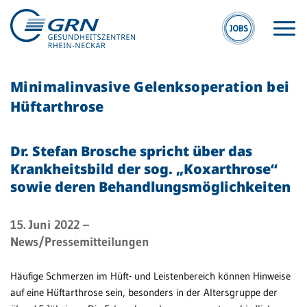
Minimalinvasive Gelenksoperation bei
Hüftarthrose
Dr. Stefan Brosche spricht über das
Krankheitsbild der sog. „Koxarthrose“
GRN
sowie deren Behandlungsmöglichkeiten
Der Verbund
Medizinische
15. Juni 2022
–
Fachzentren
News/Pressemitteilungen
Medizinische
Häufige Schmerzen im Hüft- und Leistenbereich können Hinweise
Themenseiten
auf eine Hüftarthrose sein, besonders in der Altersgruppe der
Veranstaltungen