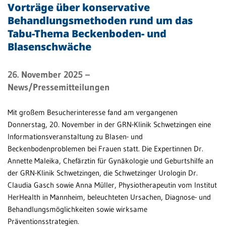
Vorträge über konservative
Behandlungsmethoden rund um das
Patientenportal
Tabu-Thema Beckenboden- und
Karriere
Blasenschwäche
Barrierefreiheit
26. November 2025
–
News/Pressemitteilungen
STANDORTE
Mit großem Besucherinteresse fand am vergangenen
Eberbach
Donnerstag, 20. November in der GRN-Klinik Schwetzingen eine
Informationsveranstaltung zu Blasen- und
Schwetzingen
Beckenbodenproblemen bei Frauen statt. Die Expertinnen Dr.
Sinsheim
Annette Maleika, Chefärztin für Gynäkologie und Geburtshilfe an
der GRN-Klinik Schwetzingen, die Schwetzinger Urologin Dr.
Weinheim
Claudia Gasch sowie Anna Müller, Physiotherapeutin vom Institut
HerHealth in Mannheim, beleuchteten Ursachen, Diagnose- und
Behandlungsmöglichkeiten sowie wirksame
Präventionsstrategien.