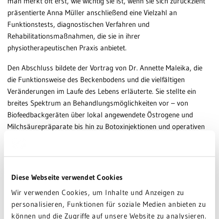
man merkt oft erst, wie wichtig sie ist, wenn sie sich zurückzieht“
präsentierte Anna Müller anschließend eine Vielzahl an
Funktionstests, diagnostischen Verfahren und
Rehabilitationsmaßnahmen, die sie in ihrer
physiotherapeutischen Praxis anbietet.
Den Abschluss bildete der Vortrag von Dr. Annette Maleika, die
die Funktionsweise des Beckenbodens und die vielfältigen
Veränderungen im Laufe des Lebens erläuterte. Sie stellte ein
breites Spektrum an Behandlungsmöglichkeiten vor – von
Biofeedbackgeräten über lokal angewendete Östrogene und
Milchsäurepräparate bis hin zu Botoxinjektionen und operativen
Therapien bei Beckenbodensenkungen.
Viele Besucherinnen nutzten die Gelegenheit, direkt Fragen zu
stellen und eigene Erfahrungen einzubringen. Die Referentinnen
Diese Webseite verwendet Cookies
freuten sich über das lebhafte Interesse und betonten, wie wichtig
Wir verwenden Cookies, um Inhalte und Anzeigen zu
es sei, das Thema offen anzusprechen.
personalisieren, Funktionen für soziale Medien anbieten zu
Die gute Nachricht: Mit gezieltem Beckenbodentraining und der
können und die Zugriffe auf unsere Website zu analysieren.