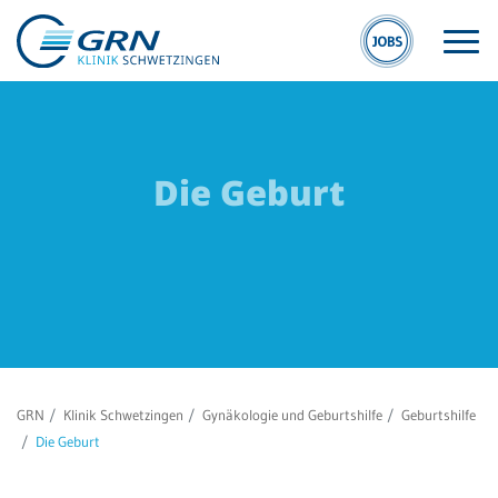
Die Geburt
S
GRN
S
Der Verbund
Kl
Medizinische
Fachzentren
Ge
GRN
Klinik Schwetzingen
Gynäkologie und Geburtshilfe
Geburtshilfe
Sc
Medizinische
Die Geburt
Themenseiten
Se
Sc
Veranstaltungen