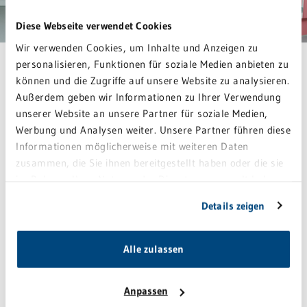
Diese Webseite verwendet Cookies
Wir verwenden Cookies, um Inhalte und Anzeigen zu
personalisieren, Funktionen für soziale Medien anbieten zu
können und die Zugriffe auf unsere Website zu analysieren.
Weitere Informationen zur Geburt
Außerdem geben wir Informationen zu Ihrer Verwendung
unserer Website an unsere Partner für soziale Medien,
Werbung und Analysen weiter. Unsere Partner führen diese
Informationen möglicherweise mit weiteren Daten
Schmerzlinderung
zusammen, die Sie ihnen bereitgestellt haben oder die sie
im Rahmen Ihrer Nutzung der Dienste gesammelt haben.
Sie geben Einwilligung zu unseren Cookies, wenn Sie
Gebärposition
Details zeigen
unsere Webseite weiterhin nutzen.
Beckenbodenschonende Geburtshilfe
Alle zulassen
Anpassen
Kaiserschnitt