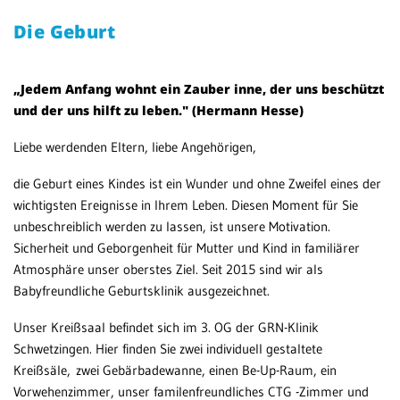
Die Geburt
Patientenportal
MV
Karriere
„Jedem Anfang wohnt ein Zauber inne, der uns beschützt
Barrierefreiheit
und der uns hilft zu leben." (Hermann Hesse)
Liebe werdenden Eltern, liebe Angehörigen,
STANDORTE
die Geburt eines Kindes ist ein Wunder und ohne Zweifel eines der
wichtigsten Ereignisse in Ihrem Leben. Diesen Moment für Sie
Eberbach
unbeschreiblich werden zu lassen, ist unsere Motivation.
Schwetzingen
Sicherheit und Geborgenheit für Mutter und Kind in familiärer
Atmosphäre unser oberstes Ziel. Seit 2015 sind wir als
Sinsheim
Babyfreundliche Geburtsklinik ausgezeichnet.
Weinheim
Unser Kreißsaal befindet sich im 3. OG der GRN-Klinik
Schwetzingen. Hier finden Sie zwei individuell gestaltete
Kreißsäle, zwei Gebärbadewanne, einen Be-Up-Raum, ein
Vorwehenzimmer, unser familenfreundliches CTG -Zimmer und