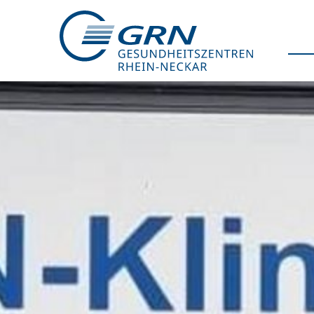
GRN
Der Verbund
Medizinische Fachzentren
Medizinische Themenseiten
Veranstaltungen
Patientenportal
Karriere