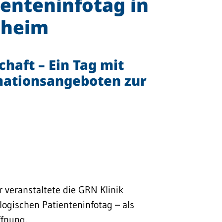
enteninfotag in
sheim
haft – Ein Tag mit
mationsangeboten zur
veranstaltete die GRN Klinik
ogischen Patienteninfotag – als
ffnung.