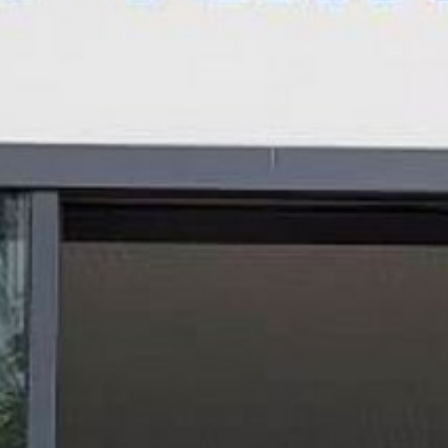
Barrierefreiheit
STANDORTE
Eberbach
Schwetzingen
Sinsheim
Weinheim