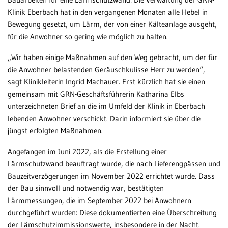
Klinik Eberbach hat in den vergangenen Monaten alle Hebel in
Patientenportal
Bewegung gesetzt, um Lärm, der von einer Kälteanlage ausgeht,
für die Anwohner so gering wie möglich zu halten.
Karriere
„Wir haben einige Maßnahmen auf den Weg gebracht, um der für
Barrierefreiheit
die Anwohner belastenden Geräuschkulisse Herr zu werden“,
sagt Klinikleiterin Ingrid Machauer. Erst kürzlich hat sie einen
gemeinsam mit GRN-Geschäftsführerin Katharina Elbs
STANDORTE
unterzeichneten Brief an die im Umfeld der Klinik in Eberbach
lebenden Anwohner verschickt. Darin informiert sie über die
Eberbach
jüngst erfolgten Maßnahmen.
Schwetzingen
Angefangen im Juni 2022, als die Erstellung einer
Sinsheim
Lärmschutzwand beauftragt wurde, die nach Lieferengpässen und
Bauzeitverzögerungen im November 2022 errichtet wurde. Dass
Weinheim
der Bau sinnvoll und notwendig war, bestätigten
Lärmmessungen, die im September 2022 bei Anwohnern
durchgeführt wurden: Diese dokumentierten eine Überschreitung
der Lämschutzimmissionswerte, insbesondere in der Nacht.