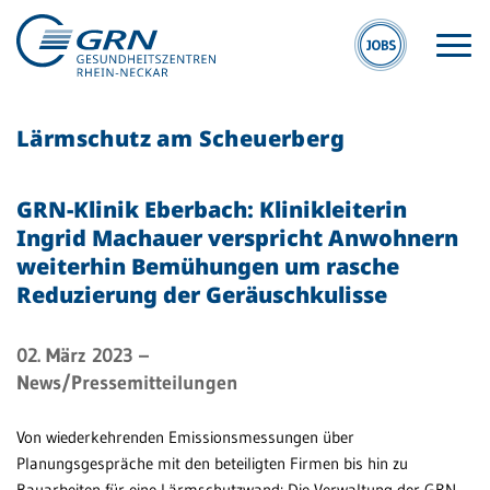
Lärmschutz am Scheuerberg
GRN-Klinik Eberbach: Klinikleiterin
Ingrid Machauer verspricht Anwohnern
weiterhin Bemühungen um rasche
GRN
Reduzierung der Geräuschkulisse
Der Verbund
Medizinische
02. März 2023
–
Fachzentren
News/Pressemitteilungen
Medizinische
Von wiederkehrenden Emissionsmessungen über
Themenseiten
Planungsgespräche mit den beteiligten Firmen bis hin zu
Veranstaltungen
Bauarbeiten für eine Lärmschutzwand: Die Verwaltung der GRN-