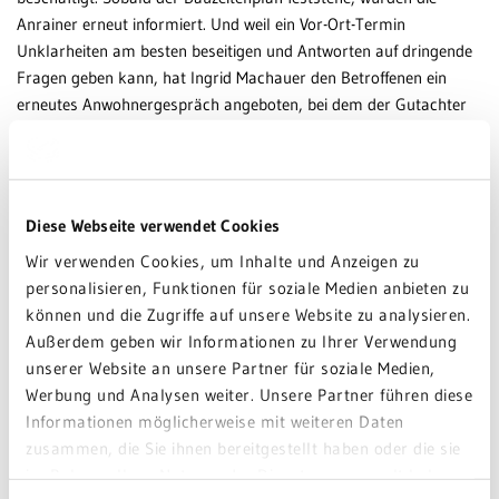
Anrainer erneut informiert. Und weil ein Vor-Ort-Termin
Unklarheiten am besten beseitigen und Antworten auf dringende
Fragen geben kann, hat Ingrid Machauer den Betroffenen ein
erneutes Anwohnergespräch angeboten, bei dem der Gutachter
die Situation näher erläutern werde.
„Wir bedauern die lange Bauzeit für die erforderlichen
Lärmschutzmaßnahmen und hoffen, die noch anstehenden
Diese Webseite verwendet Cookies
Maßnahmen zügig umsetzen zu können, sodass noch vor den
Sommermonaten ein Abschluss der Arbeiten erfolgen kann“,
Wir verwenden Cookies, um Inhalte und Anzeigen zu
stellt Klinikleiterin Ingrid Machauer in Aussicht. Klares Ziel der
personalisieren, Funktionen für soziale Medien anbieten zu
Klinikleitung ist es, auch am nächstgelegenen Gebäude zur Klinik
können und die Zugriffe auf unsere Website zu analysieren.
die vorgegebenen Immissionsgrenzwerte einzuhalten.
Außerdem geben wir Informationen zu Ihrer Verwendung
unserer Website an unsere Partner für soziale Medien,
ZURÜCK ZUR ÜBERSICHT
Werbung und Analysen weiter. Unsere Partner führen diese
Informationen möglicherweise mit weiteren Daten
zusammen, die Sie ihnen bereitgestellt haben oder die sie
im Rahmen Ihrer Nutzung der Dienste gesammelt haben.