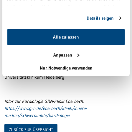
im Rahmen Ihrer Nutzung der Dienste gesammelt haben.
Die Diagnostik der pAVK
Sie geben Einwilligung zu unseren Cookies, wenn Sie
Referent: Dr. Daniel Herzenstiel, GRN-Klinik Eberbach
Details zeigen
unsere Webseite weiterhin nutzen.
Die medikamentöse und interventionelle Therapie der
pAVK
Alle zulassen
Referent: Prof. Dr. Grigorios Korosoglou, GRN-Kliniken Weinheim
und Eberbach
Anpassen
Bypasschirurgie der pAVK & offene Chirurgie der Aorta
Nur Notwendige verwenden
Referent: Prof. Dr. Moritz Bischoff, Klinik für Gefäßchirurgie,
Universitätsklinikum Heidelberg
Infos zur Kardiologie GRN-Klinik Eberbach:
https://www.grn.de/eberbach/klinik/innere-
medizin/schwerpunkte/kardiologie
ZURÜCK ZUR ÜBERSICHT