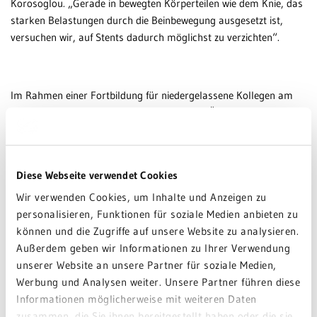
Korosoglou. „Gerade in bewegten Körperteilen wie dem Knie, das
starken Belastungen durch die Beinbewegung ausgesetzt ist,
versuchen wir, auf Stents dadurch möglichst zu verzichten“.
Im Rahmen einer Fortbildung für niedergelassene Kollegen am
15. Mai geben die Angiologie-Experten einen Überblick über die
aktuellen Diagnostik- und Therapieoptionen bei der peripheren
arteriellen Verschlusskrankheit.
Diese Webseite verwendet Cookies
Wir verwenden Cookies, um Inhalte und Anzeigen zu
Programm „Tag der Angiologie“ in Eberbach für
personalisieren, Funktionen für soziale Medien anbieten zu
Niedergelassene
können und die Zugriffe auf unsere Website zu analysieren.
Außerdem geben wir Informationen zu Ihrer Verwendung
Datum: 15. Mai 2024
unserer Website an unsere Partner für soziale Medien,
Uhrzeit: 16.30 Uhr
Werbung und Analysen weiter. Unsere Partner führen diese
Ort: GRN-Klinik Eberbach
Informationen möglicherweise mit weiteren Daten
zusammen, die Sie ihnen bereitgestellt haben oder die sie