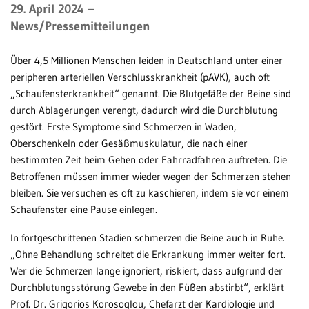
29. April 2024
–
News/Pressemitteilungen
Patientenportal
Karriere
Über 4,5 Millionen Menschen leiden in Deutschland unter einer
peripheren arteriellen Verschlusskrankheit (pAVK), auch oft
Barrierefreiheit
„Schaufensterkrankheit“ genannt. Die Blutgefäße der Beine sind
durch Ablagerungen verengt, dadurch wird die Durchblutung
gestört. Erste Symptome sind Schmerzen in Waden,
STANDORTE
Oberschenkeln oder Gesäßmuskulatur, die nach einer
bestimmten Zeit beim Gehen oder Fahrradfahren auftreten. Die
Eberbach
Betroffenen müssen immer wieder wegen der Schmerzen stehen
Schwetzingen
bleiben. Sie versuchen es oft zu kaschieren, indem sie vor einem
Schaufenster eine Pause einlegen.
Sinsheim
In fortgeschrittenen Stadien schmerzen die Beine auch in Ruhe.
Weinheim
„Ohne Behandlung schreitet die Erkrankung immer weiter fort.
Wer die Schmerzen lange ignoriert, riskiert, dass aufgrund der
Durchblutungsstörung Gewebe in den Füßen abstirbt“, erklärt
Prof. Dr. Grigorios Korosoglou, Chefarzt der Kardiologie und