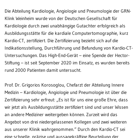
Die Abteilung Kardiologie, Angiologie und Pneumologie der GRN-
Patientenportal
Klink Weinheim wurde von der Deutschen Gesellschaft für
Karriere
Kardiologie durch zwei unabhängige Gutachter erfolgreich als
Ausbildungsstätte für die kardiale Computertomographie, kurz
Barrierefreiheit
Kardio-CT, zertifiziert. Die Zertifizierung bezieht sich auf die
Indikationsstellung, Durchführung und Befundung von Kardio-CT-
Untersuchungen. Das High-End-Gerät – eine Spende der Hector-
STANDORTE
Stiftung – ist seit September 2020 im Einsatz, es wurden bereits
rund 2000 Patienten damit untersucht.
Eberbach
Schwetzingen
Prof. Dr. Grigorios Korosoglou, Chefarzt der Abteilung Innere
Medizin – Kardiologie, Angiologie und Pneumologie ist über die
Sinsheim
Zertifizierung sehr erfreut: „Es ist für uns eine große Ehre, dass
wir jetzt als Ausbildungsstätte zertifiziert sind und unser Wissen
Weinheim
an andere Mediziner weitergeben können. Zurzeit wird das
Angebot von drei niedergelassenen Kollegen und zwei weiteren
aus unserer Klinik wahrgenommen.“ Durch den Kardio-CT sei
eine schnelle, präzise und aussagekräftige Beurteilung der