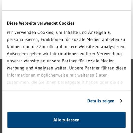
enorm von dieser computertomographischen Untersuchung und
deren Wohl und bestmögliche Therapie ist für uns als Ärzte
entscheidend.“
Diese Webseite verwendet Cookies
ZURÜCK ZUR ÜBERSICHT
Wir verwenden Cookies, um Inhalte und Anzeigen zu
personalisieren, Funktionen für soziale Medien anbieten zu
können und die Zugriffe auf unsere Website zu analysieren.
Außerdem geben wir Informationen zu Ihrer Verwendung
unserer Website an unsere Partner für soziale Medien,
Werbung und Analysen weiter. Unsere Partner führen diese
GRN-VERBUND
Informationen möglicherweise mit weiteren Daten
GRN 4 FUTURE
zusammen, die Sie ihnen bereitgestellt haben oder die sie
im Rahmen Ihrer Nutzung der Dienste gesammelt haben.
VERANSTALTUNGEN
Sie geben Einwilligung zu unseren Cookies, wenn Sie
Details zeigen
KARRIERE
unsere Webseite weiterhin nutzen.
PRESSE
Alle zulassen
KONTAKT
IMPRESSUM