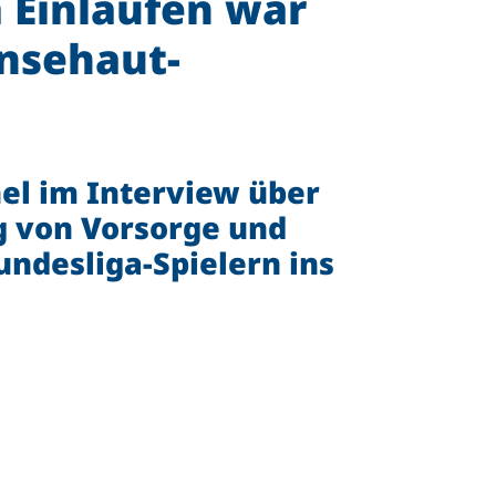
Einlaufen war
änsehaut-
el im Interview über
g von Vorsorge und
undesliga-Spielern ins