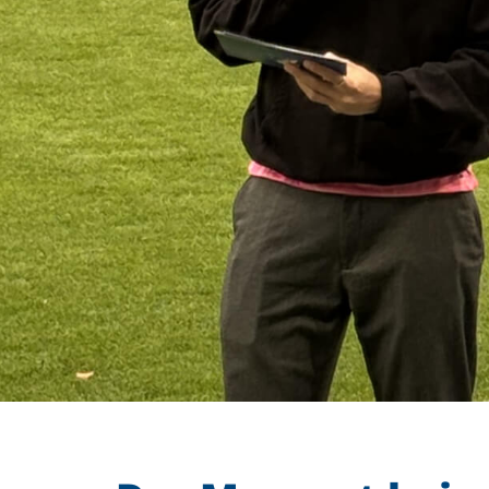
Barrierefreiheit
STANDORTE
Eberbach
Schwetzingen
Sinsheim
Weinheim