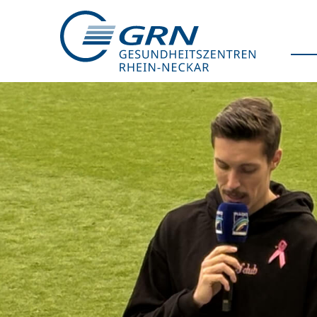
GRN
Der Verbund
Medizinische Fachzentren
Medizinische Themenseiten
Veranstaltungen
Patientenportal
Karriere