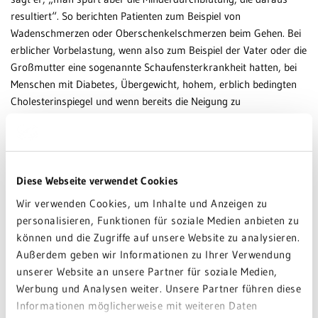
resultiert“. So berichten Patienten zum Beispiel von
Wadenschmerzen oder Oberschenkelschmerzen beim Gehen. Bei
erblicher Vorbelastung, wenn also zum Beispiel der Vater oder die
Großmutter eine sogenannte Schaufensterkrankheit hatten, bei
Menschen mit Diabetes, Übergewicht, hohem, erblich bedingten
Cholesterinspiegel und wenn bereits die Neigung zu
Kalkablagerungen bekannt ist, sei besondere Achtsamkeit
geboten. In solchen Fällen bestehe allerdings nicht nur für die
Beine eine Gefahr. „Die Arterienverkalkung bzw. -verstopfung
kann auch das Herz oder das Gehirn betreffen, so dass solche
Diese Webseite verwendet Cookies
Patienten auch herzinfarkt- und schlaganfallgefährdet sind.“ Bei
Wir verwenden Cookies, um Inhalte und Anzeigen zu
Verdacht, sei der Hausarzt erster Ansprechpartner. „Unsere
personalisieren, Funktionen für soziale Medien anbieten zu
niedergelassenen Ärzte in der Region sind sehr gut sensibilisiert
können und die Zugriffe auf unsere Website zu analysieren.
für das Thema und verweisen an einen entsprechenden Facharzt
Außerdem geben wir Informationen zu Ihrer Verwendung
weiter“, zeigt Prof. Korosoglou vollstes Vertrauen in seine
unserer Website an unsere Partner für soziale Medien,
Kollegen. „Dieser sieht auf dem Ultraschall sehr gut, ob und
Werbung und Analysen weiter. Unsere Partner führen diese
welche Gefäße verkalkt sind.“
Informationen möglicherweise mit weiteren Daten