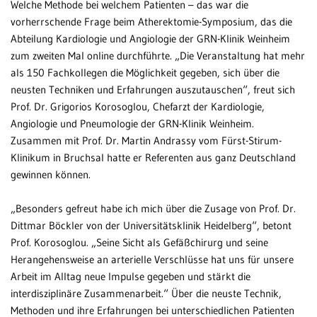
Welche Methode bei welchem Patienten – das war die
vorherrschende Frage beim Atherektomie-Symposium, das die
Patientenportal
Abteilung Kardiologie und Angiologie der GRN-Klinik Weinheim
Karriere
zum zweiten Mal online durchführte. „Die Veranstaltung hat mehr
als 150 Fachkollegen die Möglichkeit gegeben, sich über die
Barrierefreiheit
neusten Techniken und Erfahrungen auszutauschen“, freut sich
Prof. Dr. Grigorios Korosoglou, Chefarzt der Kardiologie,
Angiologie und Pneumologie der GRN-Klinik Weinheim.
Zusammen mit Prof. Dr. Martin Andrassy vom Fürst-Stirum-
STANDORTE
Klinikum in Bruchsal hatte er Referenten aus ganz Deutschland
Eberbach
gewinnen können.
Schwetzingen
„Besonders gefreut habe ich mich über die Zusage von Prof. Dr.
Sinsheim
Dittmar Böckler von der Universitätsklinik Heidelberg“, betont
Prof. Korosoglou. „Seine Sicht als Gefäßchirurg und seine
Weinheim
Herangehensweise an arterielle Verschlüsse hat uns für unsere
Arbeit im Alltag neue Impulse gegeben und stärkt die
interdisziplinäre Zusammenarbeit.“ Über die neuste Technik,
Methoden und ihre Erfahrungen bei unterschiedlichen Patienten