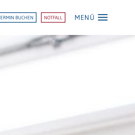
MENÜ
TERMIN BUCHEN
NOTFALL
MVZ
Startseite MVZ Weinheim
PRAXEN
Gynäkologie und Geburtshilfe
Chirurgie, Unfallchirurgie und
Orthopädie
Proktologie und Endoskopie