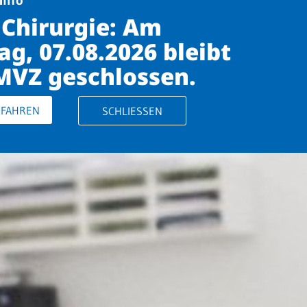
Info
Chirurgie: Am
ag, 07.08.2026 bleibt
MVZ geschlossen.
RFAHREN
SCHLIESSEN