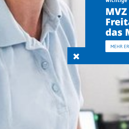
Wichtige 
MVZ 
Freit
das 
MEHR E