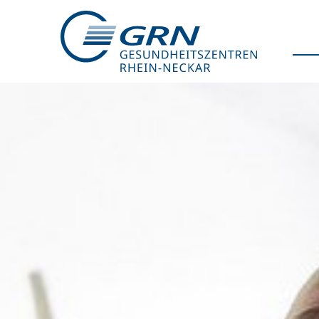
GRN
Der Verbund
Medizinische Fachzentren
Medizinische Themenseiten
Veranstaltungen
Patientenportal
Karriere