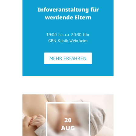
Infoveranstaltung für
werdende Eltern
19:00 bis ca. 20:30 Uhr
GRN-Klinik Weinheim
MEHR ERFAHREN
20
AUG