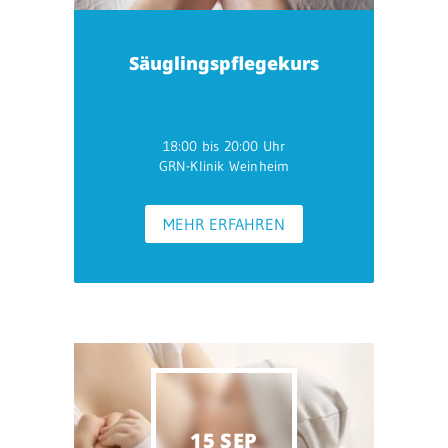
Säuglingspflegekurs
18:00 bis 20:00 Uhr
GRN-Klinik Weinheim
MEHR ERFAHREN
15 SEP